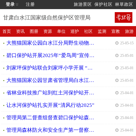
登录
注册
旅游景区
保护社区
林草政区
甘肃白水江国家级自然保护区管理局
首页
资讯
图册
资源
单位
巡护
社区
监测
宣教
旅游
大熊猫国家公园白水江分局野生动物调查监测项目成果丰硕
| 25-05-15
碧口保护站开展2025年“爱鸟周”宣传活动
| 25-05-01
刘家坪保护站联合刘家坪小学开展 “爱鸟护鸟，共建生态家园”主题爱鸟周活动
| 25-05-01
大熊猫国家公园甘肃省管理局白水江分局首次观察到金雕育幼的画面
| 25-05-01
省林业科技推广站到红土河保护站开展森林保险调研工作
| 25-04-01
让水河保护站扎实开展“清风行动2025”
| 25-04-01
管理局第二督查组督查碧口保护站森林防火和资源管理情况
| 25-04-01
管理局森林防火和安全生产第一督察组到丹堡河保护站督导检查森林防灭火工作
| 25-04-01