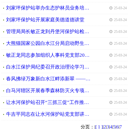
刘家坪保护站举办生态护林员业务培训会
| 25-03-24
刘家坪保护站开展家庭美德道德讲堂
| 25-03-24
管理局局长敏正龙到丹堡河保护站检查指导昆虫标本管理工作
| 25-03-24
大熊猫国家公园白水江分局启动野生动物调查监测项目
| 25-03-24
敏正龙同志参加组织人事科党支部2024年度组织生活会
| 25-03-24
白水江保护局纪委召开政治理论学习暨工作推进会
| 25-03-24
春风拂绿万象新白水江畔添新翠 ——大熊猫国家公园白水江分局开展春季义务植树活动
| 25-03-24
白马河辖区开展春季森林防灭火专项行动
| 25-03-24
让水河保护站召开“三抓三促”工作推进会推动重点工作落实与能力提升
| 25-03-24
牛吉平同志在让水河保护站党支部讲授推进党纪学习教育常态化长效化专题党课
| 25-03-24
分页：|
[ 1 ]
|
2
|
3
|
4
|
5
|
6
|
7